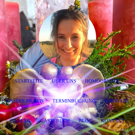
STARTSEITE
ÜBER UNS
HOMÖOPATHIE
UNSERE PRAXIS
TERMINBUCHUNG
SEMINARE
GALERIE
GÄSTEBUCH
BLOG
KONTAKT