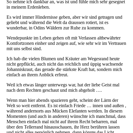
So nehme ich dankbar an, was ist und fühle mich sehr gesegnet
in meinem Erdenleben.
Es wird immer Hindernisse geben, aber wir sind getragen und
geliebt und während die Welt da draussen rotiert, ist es
wunderbar, in Odins Wäldern zur Ruhe zu kommen.
Wendepunkte im Leben gehen oft mit Verlassen altbewährter
Komfortzonen einher und zeigen auf, wie sehr wir im Vertrauen
mit uns selbst sind.
Ich hab die vielen Blumen und Kräuter am Wegesrand heute
nicht gepflückt, auch nicht das reichlich und üppig wachsende
Johanniskraut, das gerade die stärkste Kraft hat, sondern mich
einfach an ihrem Anblick erfreut.
Weil ich etwas länger unterwegs war, hat der liebe Geist mal
nach dem Rechten geschaut und mich abgeholt ….
Wenn man hier abends spazieren geht, scheint der Lärm der
Welt so weit entfernt. Es ist einfach Friede … innen und außen ,
während andernorts aus Mücken Elefanten werden. In diesem
Momenten (und auch in anderen) wünschte ich manchmal, dass
Menschen einfach mal nicht auf ihrem Recht beharren, mal
über den Tellerrand hinausschauen, ihr Herz berühren lassen
und nicht alles persönlich nehmen, dann könnte das Licht