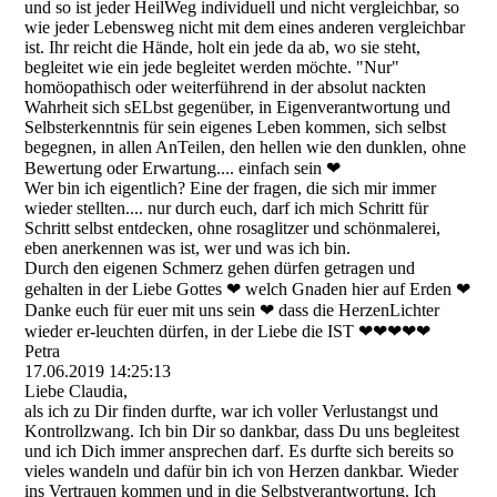
und so ist jeder HeilWeg individuell und nicht vergleichbar, so
wie jeder Lebensweg nicht mit dem eines anderen vergleichbar
ist. Ihr reicht die Hände, holt ein jede da ab, wo sie steht,
begleitet wie ein jede begleitet werden möchte. "Nur"
homöopathisch oder weiterführend in der absolut nackten
Wahrheit sich sELbst gegenüber, in Eigenverantwortung und
Selbsterkenntnis für sein eigenes Leben kommen, sich selbst
begegnen, in allen AnTeilen, den hellen wie den dunklen, ohne
Bewertung oder Erwartung.... einfach sein ❤
Wer bin ich eigentlich? Eine der fragen, die sich mir immer
wieder stellten.... nur durch euch, darf ich mich Schritt für
Schritt selbst entdecken, ohne rosaglitzer und schönmalerei,
eben anerkennen was ist, wer und was ich bin.
Durch den eigenen Schmerz gehen dürfen getragen und
gehalten in der Liebe Gottes ❤ welch Gnaden hier auf Erden ❤
Danke euch für euer mit uns sein ❤ dass die HerzenLichter
wieder er-leuchten dürfen, in der Liebe die IST ❤❤❤❤❤
Petra
17.06.2019
14:25:13
Liebe Claudia,
als ich zu Dir finden durfte, war ich voller Verlustangst und
Kontrollzwang. Ich bin Dir so dankbar, dass Du uns begleitest
und ich Dich immer ansprechen darf. Es durfte sich bereits so
vieles wandeln und dafür bin ich von Herzen dankbar. Wieder
ins Vertrauen kommen und in die Selbstverantwortung. Ich