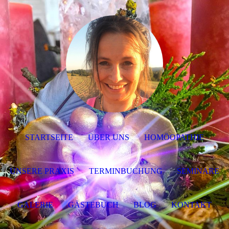
STARTSEITE
ÜBER UNS
HOMÖOPATHIE
UNSERE PRAXIS
TERMINBUCHUNG
SEMINARE
GALERIE
GÄSTEBUCH
BLOG
KONTAKT