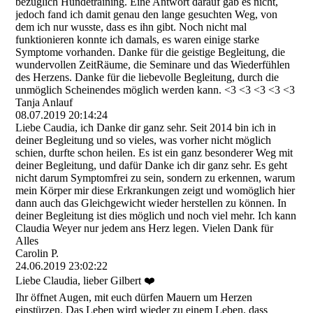
bezüglich Hundetraining. Eine Antwort darauf gab es nicht,
jedoch fand ich damit genau den lange gesuchten Weg, von
dem ich nur wusste, dass es ihn gibt. Noch nicht mal
funktionieren konnte ich damals, es waren einige starke
Symptome vorhanden. Danke für die geistige Begleitung, die
wundervollen ZeitRäume, die Seminare und das Wiederfühlen
des Herzens. Danke für die liebevolle Begleitung, durch die
unmöglich Scheinendes möglich werden kann. <3 <3 <3 <3 <3
Tanja Anlauf
08.07.2019
20:14:24
Liebe Caudia, ich Danke dir ganz sehr. Seit 2014 bin ich in
deiner Begleitung und so vieles, was vorher nicht möglich
schien, durfte schon heilen. Es ist ein ganz besonderer Weg mit
deiner Begleitung, und dafür Danke ich dir ganz sehr. Es geht
nicht darum Symptomfrei zu sein, sondern zu erkennen, warum
mein Körper mir diese Erkrankungen zeigt und womöglich hier
dann auch das Gleichgewicht wieder herstellen zu können. In
deiner Begleitung ist dies möglich und noch viel mehr. Ich kann
Claudia Weyer nur jedem ans Herz legen. Vielen Dank für
Alles
Carolin P.
24.06.2019
23:02:22
Liebe Claudia, lieber Gilbert ❤️
Ihr öffnet Augen, mit euch dürfen Mauern um Herzen
einstürzen. Das Leben wird wieder zu einem Leben, dass