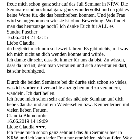
freue mich schon ganz sehr auf das Juli Seminar in NRW. Die
Seminare sind nochmal ganz ganz wundervollst und da gibt es
keine Worte für, die das beschreiben könnten. Und jede Frau
wird so angenommen wie sie ist ohne Bewertung. Wo findet
man das heutzutage noch? Ich danke Euch für ALL-es
Sandra Puscher
16.06.2019
21:32:15
Liebe Claudia,
du begleitet mich nun seit zwei Jahren. Es gibt nichts, mit was
ich mich nicht an dich wenden könnte und würde.
Ich danke dir sehr, dass du immer für uns da bist. Zu wissen,
dass da jmd ist, dem man vertrauen und sich anvertrauen darf,
ist sehr beruhigend.
Durch die beiden Seminare bei dir durfte sich schon so vieles,
was ich vorher oft versuchte anzugehen und zu verändern,
wandeln. Ich darf heilen.
Ich freue mich schon sehr auf das nächste Seminar, auf dich
liebe Claudia und auf ein Wiedersehen bzw. Kennenlernen mit
vielen lieben Frauen.
Claudia Blumenröhr
16.06.2019
14:19:09
Liebe Claudia ♥️♥️♥️,
Ich freue mich schon ganz sehr auf das Juli Seminar hier in
NRW und ich kann jeder Frau nur empfehlen, sich auf den Weg