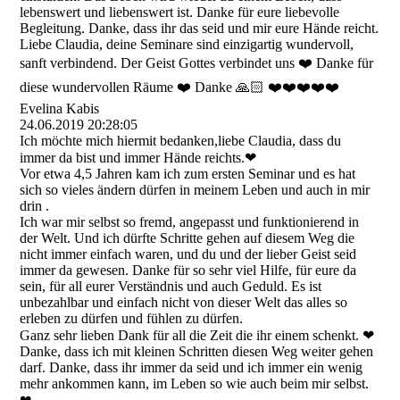
lebenswert und liebenswert ist. Danke für eure liebevolle
Begleitung. Danke, dass ihr das seid und mir eure Hände reicht.
Liebe Claudia, deine Seminare sind einzigartig wundervoll,
sanft verbindend. Der Geist Gottes verbindet uns ❤️ Danke für
diese wundervollen Räume ❤️ Danke 🙏🏻 ❤️❤️❤️❤️❤️
Evelina Kabis
24.06.2019
20:28:05
Ich möchte mich hiermit bedanken,liebe Claudia, dass du
immer da bist und immer Hände reichts.❤
Vor etwa 4,5 Jahren kam ich zum ersten Seminar und es hat
sich so vieles ändern dürfen in meinem Leben und auch in mir
drin .
Ich war mir selbst so fremd, angepasst und funktionierend in
der Welt. Und ich dürfte Schritte gehen auf diesem Weg die
nicht immer einfach waren, und du und der lieber Geist seid
immer da gewesen. Danke für so sehr viel Hilfe, für eure da
sein, für all eurer Verständnis und auch Geduld. Es ist
unbezahlbar und einfach nicht von dieser Welt das alles so
erleben zu dürfen und fühlen zu dürfen.
Ganz sehr lieben Dank für all die Zeit die ihr einem schenkt. ❤
Danke, dass ich mit kleinen Schritten diesen Weg weiter gehen
darf. Danke, dass ihr immer da seid und ich immer ein wenig
mehr ankommen kann, im Leben so wie auch beim mir selbst.