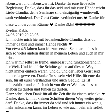
lebenswert und liebenswert ist. Danke für eure liebevolle
Begleitung. Danke, dass ihr das seid und mir eure Hände reicht.
Liebe Claudia, deine Seminare sind einzigartig wundervoll,
sanft verbindend. Der Geist Gottes verbindet uns ❤️ Danke für
diese wundervollen Räume ❤️ Danke 🙏🏻 ❤️❤️❤️❤️❤️
Evelina Kabis
24.06.2019
20:28:05
Ich möchte mich hiermit bedanken,liebe Claudia, dass du
immer da bist und immer Hände reichts.❤
Vor etwa 4,5 Jahren kam ich zum ersten Seminar und es hat
sich so vieles ändern dürfen in meinem Leben und auch in mir
drin .
Ich war mir selbst so fremd, angepasst und funktionierend in
der Welt. Und ich dürfte Schritte gehen auf diesem Weg die
nicht immer einfach waren, und du und der lieber Geist seid
immer da gewesen. Danke für so sehr viel Hilfe, für eure da
sein, für all eurer Verständnis und auch Geduld. Es ist
unbezahlbar und einfach nicht von dieser Welt das alles so
erleben zu dürfen und fühlen zu dürfen.
Ganz sehr lieben Dank für all die Zeit die ihr einem schenkt. ❤
Danke, dass ich mit kleinen Schritten diesen Weg weiter gehen
darf. Danke, dass ihr immer da seid und ich immer ein wenig
mehr ankommen kann, im Leben so wie auch beim mir selbst.