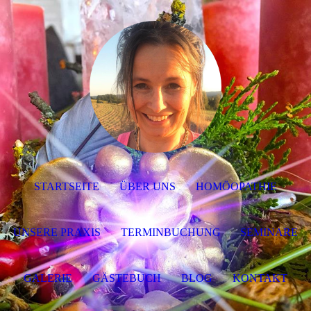
STARTSEITE
ÜBER UNS
HOMÖOPATHIE
UNSERE PRAXIS
TERMINBUCHUNG
SEMINARE
GALERIE
GÄSTEBUCH
BLOG
KONTAKT