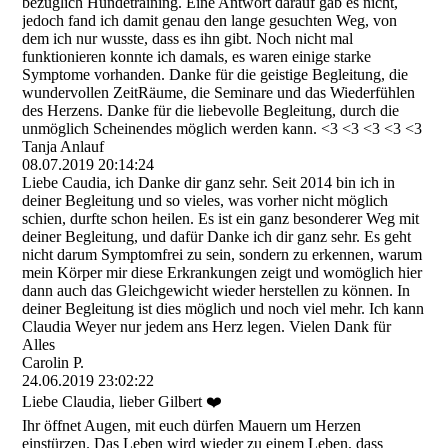
bezüglich Hundetraining. Eine Antwort darauf gab es nicht,
jedoch fand ich damit genau den lange gesuchten Weg, von
dem ich nur wusste, dass es ihn gibt. Noch nicht mal
funktionieren konnte ich damals, es waren einige starke
Symptome vorhanden. Danke für die geistige Begleitung, die
wundervollen ZeitRäume, die Seminare und das Wiederfühlen
des Herzens. Danke für die liebevolle Begleitung, durch die
unmöglich Scheinendes möglich werden kann. <3 <3 <3 <3 <3
Tanja Anlauf
08.07.2019
20:14:24
Liebe Caudia, ich Danke dir ganz sehr. Seit 2014 bin ich in
deiner Begleitung und so vieles, was vorher nicht möglich
schien, durfte schon heilen. Es ist ein ganz besonderer Weg mit
deiner Begleitung, und dafür Danke ich dir ganz sehr. Es geht
nicht darum Symptomfrei zu sein, sondern zu erkennen, warum
mein Körper mir diese Erkrankungen zeigt und womöglich hier
dann auch das Gleichgewicht wieder herstellen zu können. In
deiner Begleitung ist dies möglich und noch viel mehr. Ich kann
Claudia Weyer nur jedem ans Herz legen. Vielen Dank für
Alles
Carolin P.
24.06.2019
23:02:22
Liebe Claudia, lieber Gilbert ❤️
Ihr öffnet Augen, mit euch dürfen Mauern um Herzen
einstürzen. Das Leben wird wieder zu einem Leben, dass