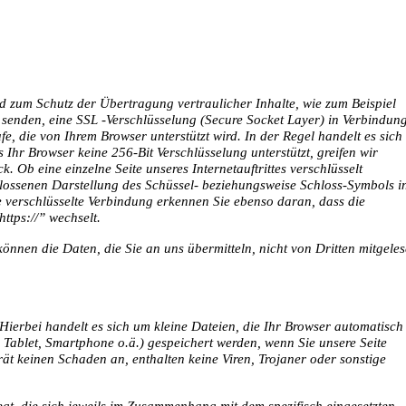
nd zum Schutz der Übertragung vertraulicher Inhalte, wie zum Beispiel
r senden, eine SSL -Verschlüsselung
(Secure Socket Layer) in Verbindun
fe, die von Ihrem Browser unterstützt wird. In der Regel handelt es sich
 Ihr Browser keine 256-Bit Verschlüsselung unterstützt, greifen wir
k. Ob eine einzelne Seite unseres Internetauftrittes verschlüsselt
lossenen Darstellung des Schüssel- beziehungsweise Schloss-Symbols i
ne verschlüsselte Verbindung erkennen Sie ebenso daran, dass die
https://” wechselt.
können die Daten, die Sie an uns übermitteln, nicht von Dritten mitgele
 Hierbei handelt es sich um kleine Dateien, die Ihr Browser automatisch
, Tablet, Smartphone o.ä.) gespeichert werden, wenn Sie unsere Seite
ät keinen Schaden an, enthalten keine Viren, Trojaner oder sonstige