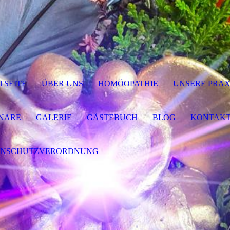
TSEITE
ÜBER UNS
HOMÖOPATHIE
UNSERE PRAX
NARE
GALERIE
GÄSTEBUCH
BLOG
KONTAK
ENSCHUTZVERORDNUNG