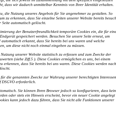
t, die sich jeweils im Zusammenhang mit dem spezifisch eingesetzten
t, dass wir dadurch unmittelbar Kenntnis von Ihrer Identität erhalten.
zu, die Nutzung unseres Angebots für Sie angenehmer zu gestalten. So
um zu erkennen, dass Sie einzelne Seiten unserer Website bereits besuch
 Seite automatisch gelöscht.
imierung der Benutzerfreundlichkeit temporäre Cookies ein, die für ein
 Endgerät gespeichert werden. Besuchen Sie unsere Seite erneut, um
 automatisch erkannt, dass Sie bereits bei uns waren und welche
ben, um diese nicht noch einmal eingeben zu müssen.
 Nutzung unserer Website statistisch zu erfassen und zum Zwecke der
werten (siehe Ziff.5 ). Diese Cookies ermöglichen es uns, bei einem
zu erkennen, dass Sie bereits bei uns waren. Diese Cookies werden nac
löscht.
 für die genannten Zwecke zur Wahrung unserer berechtigten Interesse
. f DSGVO erforderlich.
tomatisch. Sie können Ihren Browser jedoch so konfigurieren, dass kei
den oder stets ein Hinweis erscheint, bevor ein neuer Cookie angelegt
okies kann jedoch dazu führen, dass Sie nicht alle Funktionen unserer