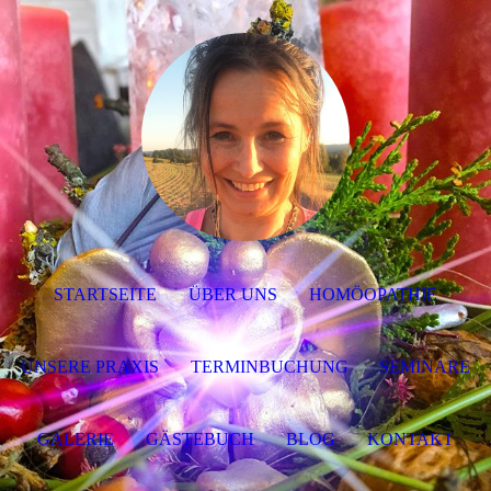
STARTSEITE
ÜBER UNS
HOMÖOPATHIE
UNSERE PRAXIS
TERMINBUCHUNG
SEMINARE
GALERIE
GÄSTEBUCH
BLOG
KONTAKT